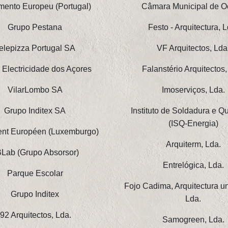
mento Europeu (Portugal)
Câmara Municipal de O
Grupo Pestana
Festo - Arquitectura, L
elepizza Portugal SA
VF Arquitectos, Lda
 Electricidade dos Açores
Falanstério Arquitectos,
VilarLombo SA
Imoserviços, Lda.
Grupo Inditex SA
Instituto de Soldadura e Q
(ISQ-Energia)
nt Européen (Luxemburgo)
Arquiterm, Lda.
Lab (Grupo Absorsor)
Entrelógica, Lda.
Parque Escolar
Fojo Cadima, Arquitectura u
Grupo Inditex
Lda.
'92 Arquitectos, Lda.
Samogreen, Lda.