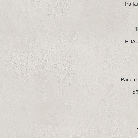
Parla
T
EDA -
Parleme
dB