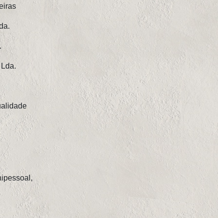
eiras
da.
.
 Lda.
ualidade
nipessoal,